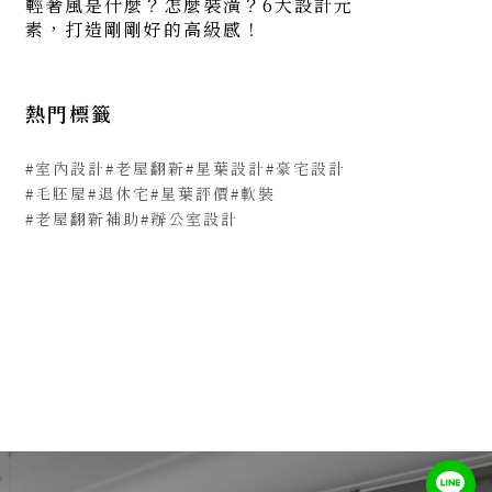
輕奢風是什麼？怎麼裝潢？6大設計元
素，打造剛剛好的高級感！
熱門標籤
#室內設計
#老屋翻新
#星葉設計
#豪宅設計
#毛胚屋
#退休宅
#星葉評價
#軟裝
#老屋翻新補助
#辦公室設計