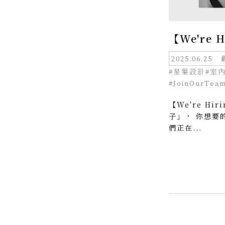
【We're
2025.06.25
#星葉設計
#室
#JoinOurTea
【We're H
子」， 你想要
們正在...