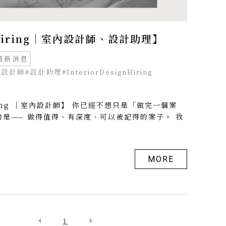
 Hiring｜室內設計師、設計助理】
最新消息
內設計師
#設計助理
#InteriorDesignHiring
m
iring ｜室內設計師】 你已經不想只是「做完一個案
的是—— 做得值得、有深度、可以被記得的案子。 我
MORE
arrow_left
arrow_right
1