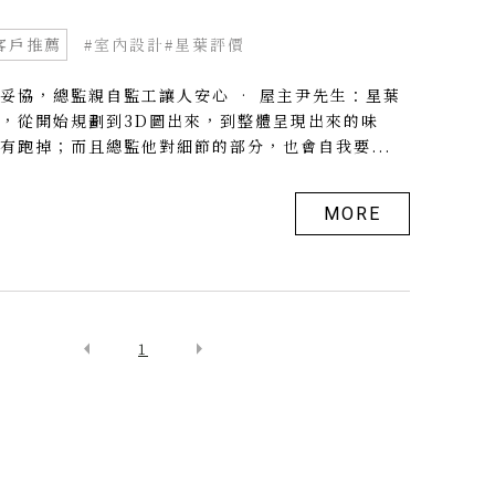
客戶推薦
#室內設計
#星葉評價
妥協，總監親自監工讓人安心 • 屋主尹先生：星葉
，從開始規劃到3D圖出來，到整體呈現出來的味
有跑掉；而且總監他對細節的部分，也會自我要...
MORE
arrow_left
arrow_right
1