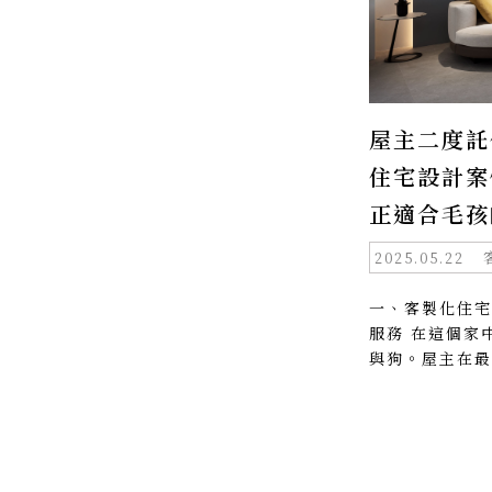
屋主二度託
住宅設計案
正適合毛孩
2025.05.22
一、客製化住宅
服務 在這個家
與狗。屋主在最