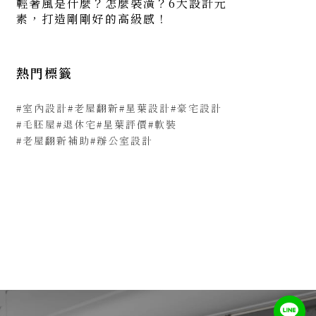
輕奢風是什麼？怎麼裝潢？6大設計元
素，打造剛剛好的高級感！
熱門標籤
#室內設計
#老屋翻新
#星葉設計
#豪宅設計
#毛胚屋
#退休宅
#星葉評價
#軟裝
#老屋翻新補助
#辦公室設計