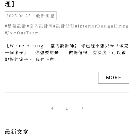
理】
最新消息
2025.06.25
#星葉設計
#室內設計師
#設計助理
#InteriorDesignHiring
#JoinOurTeam
【We're Hiring ｜室內設計師】 你已經不想只是「做完
一個案子」， 你想要的是—— 做得值得、有深度、可以被
記得的案子。 我們正在...
MORE
arrow_left
arrow_right
1
最新文章