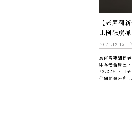
【老屋翻新
比例怎麼抓
2024.12.15
為何需要翻新老
即為老舊房屋，
72.32%，且
化問題愈來愈..