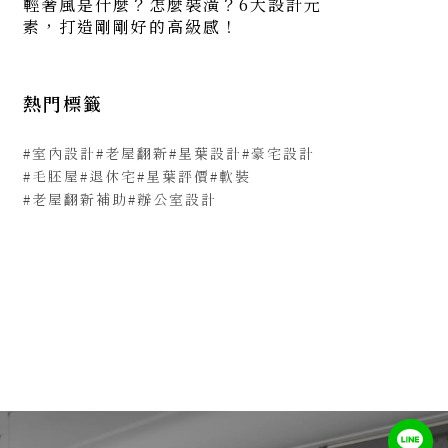
輕奢風是什麼？怎麼裝潢？6大設計元
素，打造剛剛好的高級感！
熱門標籤
#室內設計
#老屋翻新
#星葉設計
#豪宅設計
#毛胚屋
#退休宅
#星葉評價
#軟裝
#老屋翻新補助
#辦公室設計