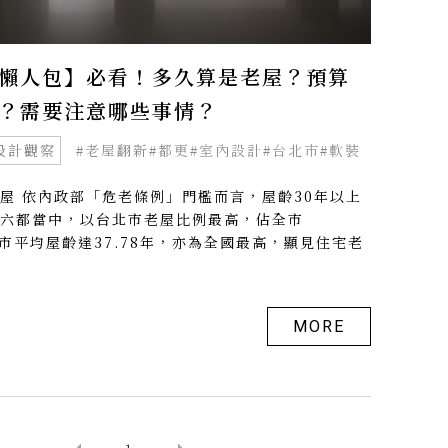
懶人包】必看！多久算是老屋？預算
？需要注意哪些事情？
設計觀察
#老屋翻新
#都更
#室內設計
#台北市
#軟裝
屋 依內政部「危老條例」門檻而言，屋齡30年以上
六都當中，以台北市老屋比例最高，佔全市
全市平均屋齡達37.78年，亦為全國最高，顯見住宅老
.
MORE