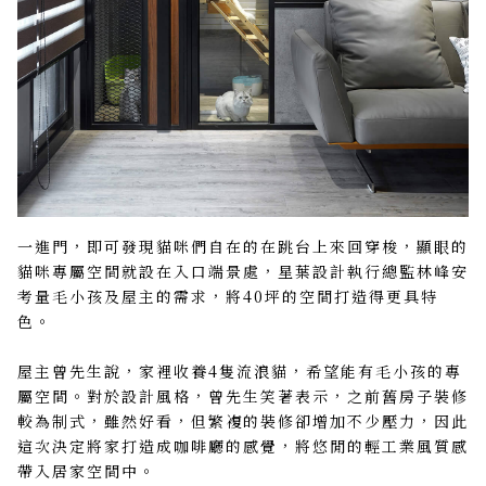
一進門，即可發現貓咪們自在的在跳台上來回穿梭，顯眼的
貓咪專屬空間就設在入口端景處，星葉設計執行總監林峰安
考量毛小孩及屋主的需求，將40坪的空間打造得更具特
色。
屋主曾先生說，家裡收養4隻流浪貓，希望能有毛小孩的專
屬空間。對於設計風格，曾先生笑著表示，之前舊房子裝修
較為制式，雖然好看，但繁複的裝修卻增加不少壓力，因此
這次決定將家打造成咖啡廳的感覺，將悠閒的輕工業風質感
帶入居家空間中。