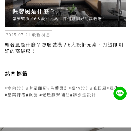
最新消息
2025.07.21
輕奢風是什麼？怎麼裝潢？6大設計元素，打造剛剛
好的高級感！
熱門標籤
#室內設計
#老屋翻新
#星葉設計
#豪宅設計
#毛胚屋
#退休宅
#星葉評價
#軟裝
#老屋翻新補助
#辦公室設計