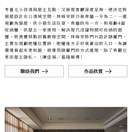
考量毛小孩須與屋主互動，又發現客廳深度足夠，便決定將
貓屋設計在公領域空間，林峰安將沙發背牆一分為二，一處
規劃為貓屋，供小貓生活玩耍，背牆的另一方，則規劃4面
收納櫃，供屋主一家使用，解決現代沒儲物間可收納的困
擾。將視覺移動到餐廚房空間，林峰安將門片設計隱藏門，
主要在規劃吧檯位置時，吧檯後方正好是衛浴的入口，為讓
環境看起來更和諧，就運用隱藏門的方式處理，除了美觀也
更添屋主隱私。（陳佳祺／基隆報導）
聯絡我們
作品欣賞